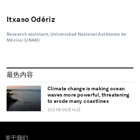
Itxaso Odériz
Research assistant, Universidad Nacional Autónoma de
México (UNAM)
最热内容
Climate change is making ocean
waves more powerful, threatening
to erode many coastlines
2021年06月14日
关于我们