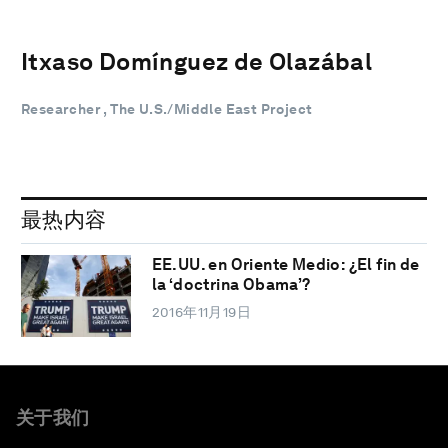
Itxaso Domínguez de Olazábal
Researcher , The U.S./Middle East Project
最热内容
EE.UU. en Oriente Medio: ¿El fin de
la ‘doctrina Obama’?
2016年11月19日
关于我们