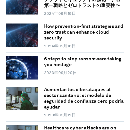
第一戦略とゼロトラストの重要性〜
2024年09月19日
How prevention-first strategies and
zero trust can enhance cloud
security
2024年09月16日
6 steps to stop ransomware taking
you hostage
2023年09月20日
Aumentan los ciberataques al
sector sanitario: el modelo de
seguridad de confianza cero podría
ayudar
2023年05月12日
Healthcare cyber attacks are on