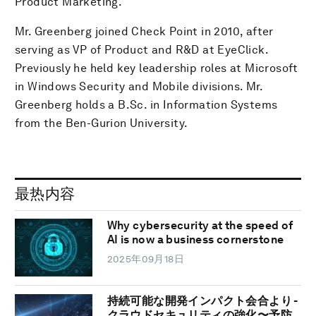
Product Marketing.
Mr. Greenberg joined Check Point in 2010, after
serving as VP of Product and R&D at EyeClick.
Previously he held key leadership roles at Microsoft
in Windows Security and Mobile divisions. Mr.
Greenberg holds a B.Sc. in Information Systems
from the Ben-Gurion University.
最热内容
Why cybersecurity at the speed of
AI is now a business cornerstone
2025年09月18日
持続可能な開発インパクト会合より -
クラウドセキュリティの強化〜予防