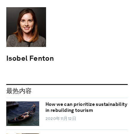
Isobel Fenton
最热内容
How we can prioritize sustainability
in rebuilding tourism
2020年11月12日