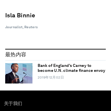
Isla Binnie
Journalist, Reuters
最热内容
Bank of England's Carney to
become U.N. climate finance envoy
2019年12月02日
关于我们