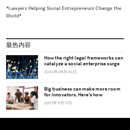
*Lawyers Helping Social Entrepreneurs Change the
World*
最热内容
How the right legal frameworks can
catalyze a social enterprise surge
2024年06月04日
Big business can make more room
for innovators. Here’s how
2021年11月11日