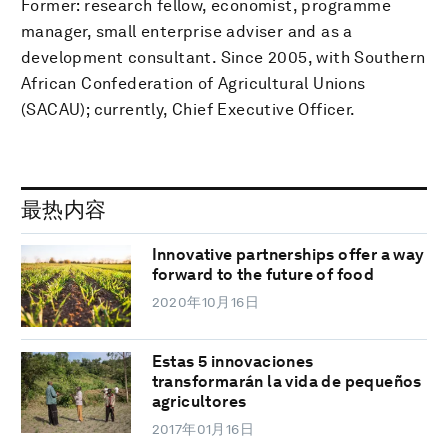
Former: research fellow, economist, programme
manager, small enterprise adviser and as a
development consultant. Since 2005, with Southern
African Confederation of Agricultural Unions
(SACAU); currently, Chief Executive Officer.
最热内容
Innovative partnerships offer a way
forward to the future of food
2020年10月16日
Estas 5 innovaciones
transformarán la vida de pequeños
agricultores
2017年01月16日