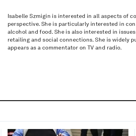
Isabelle Szmigin is interested in all aspects o
perspective. She is particularly interested in c
alcohol and food. She is also interested in issue
retailing and social connections. She is widely 
appears as a commentator on TV and radio.