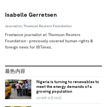
Isabelle Gerretsen
Journalist, Thomson Reuters Foundation
Freelance journalist at Thomson Reuters
Foundation - previously covered human rights &
foreign news for IBTimes.
最热内容
Nigeria is turning to renewables to
meet the energy demands of a
growing population
2018年12月06日