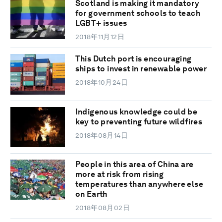
Scotland is making it mandatory
for government schools to teach
LGBT+ issues
2018年11月12日
This Dutch port is encouraging
ships to invest in renewable power
2018年10月24日
Indigenous knowledge could be
key to preventing future wildfires
2018年08月14日
People in this area of China are
more at risk from rising
temperatures than anywhere else
on Earth
2018年08月02日