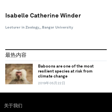
Isabelle Catherine Winder
Lecturer in Zoology, , Bangor University
最热内容
Baboons are one of the most
resilient species at risk from
climate change
2019年05月22日
关于我们