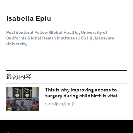
Isabella Epiu
Postdoctoral Fellow Global Health, , University of
California Global Health Institute (UCGHI), Makerere
University
最热内容
This is why improving access to
surgery during childbirth is vital
2019年01月10日