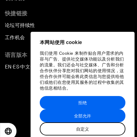
快捷链接
论坛可持续性
工作机会
本网站使用 cookie
我们使用 Cookie 来制作贴合用户需求的内
语言版本
容与广告、提供社交媒体功能以及分析我们
的流量。我们还会与社交媒体、广告和分析
EN
ES
中文
日本語
▪
▪
▪
合作伙伴分享您对我们网站的使用情况，这
些合作伙伴可能会将此类信息与您提供给他
们或他们在您使用其服务的过程中收集的其
他信息相结合。
拒绝
隐私政策和服务条款
全部允许
站点地图
自定义
©
2026
世界经济论坛
EN
ES
中文
日本語