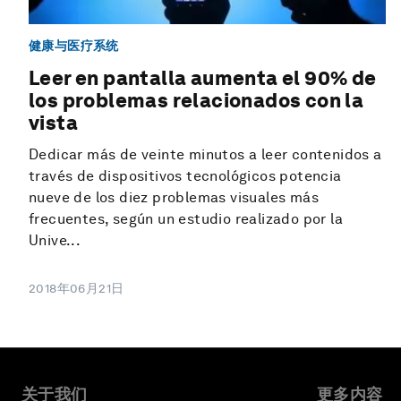
健康与医疗系统
Leer en pantalla aumenta el 90% de
los problemas relacionados con la
vista
Dedicar más de veinte minutos a leer contenidos a
través de dispositivos tecnológicos potencia
nueve de los diez problemas visuales más
frecuentes, según un estudio realizado por la
Unive...
2018年06月21日
关于我们
更多内容