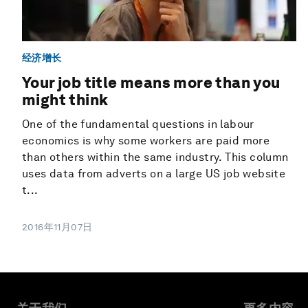
经济增长
Your job title means more than you
might think
One of the fundamental questions in labour
economics is why some workers are paid more
than others within the same industry. This column
uses data from adverts on a large US job website
t...
2016年11月07日