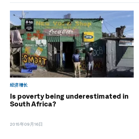
经济增长
Is poverty being underestimated in
South Africa?
2015年09月16日