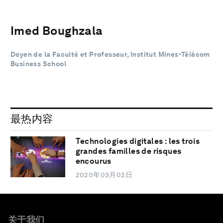
Imed Boughzala
Doyen de la Faculté et Professeur, Institut Mines-Télécom
Business School
最热内容
Technologies digitales : les trois
grandes familles de risques
encourus
2020年03月02日
关于我们