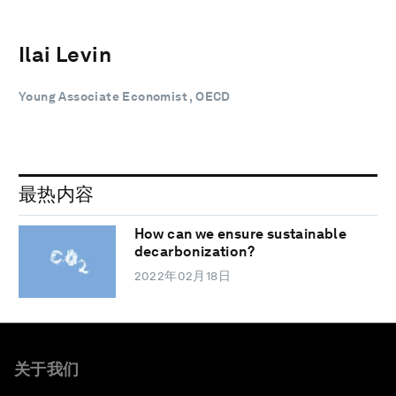
Ilai Levin
Young Associate Economist , OECD
最热内容
How can we ensure sustainable
decarbonization?
2022年02月18日
关于我们