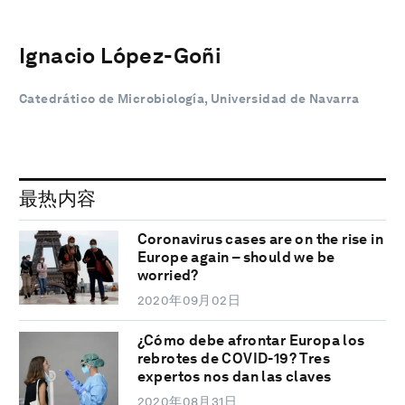
Ignacio López-Goñi
Catedrático de Microbiología, Universidad de Navarra
最热内容
Coronavirus cases are on the rise in
Europe again – should we be
worried?
2020年09月02日
¿Cómo debe afrontar Europa los
rebrotes de COVID-19? Tres
expertos nos dan las claves
2020年08月31日