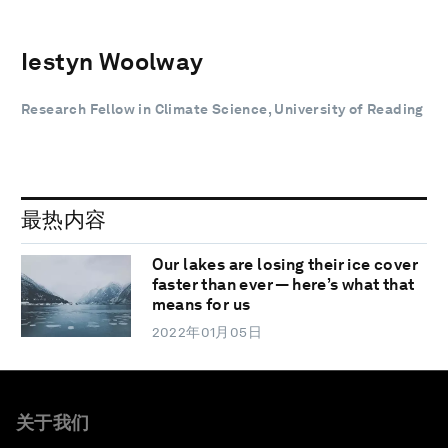
Iestyn Woolway
Research Fellow in Climate Science, University of Reading
最热内容
Our lakes are losing their ice cover
faster than ever — here’s what that
means for us
2022年01月05日
关于我们