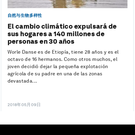
自然与生物多样性
El cambio climático expulsará de
sus hogares a 140 millones de
personas en 30 años
Worle Danse es de Etiopía, tiene 28 años y es el
octavo de 16 hermanos. Como otros muchos, el
joven decidió dejar la pequeña explotación
agrícola de su padre en una de las zonas
devastada...
2018年05月09日