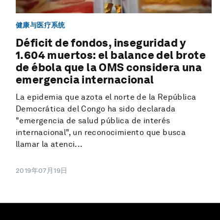
健康与医疗系统
Déficit de fondos, inseguridad y
1.604 muertos: el balance del brote
de ébola que la OMS considera una
emergencia internacional
La epidemia que azota el norte de la República
Democrática del Congo ha sido declarada
"emergencia de salud pública de interés
internacional", un reconocimiento que busca
llamar la atenci...
2019年07月19日