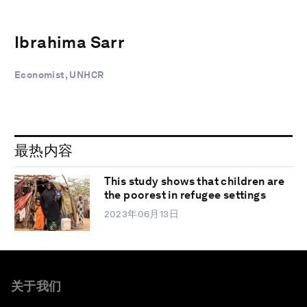
Ibrahima Sarr
Economist, UNHCR
最热内容
This study shows that children are
the poorest in refugee settings
2023年06月13日
关于我们