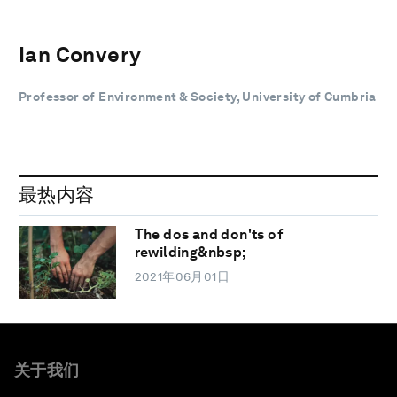
Ian Convery
Professor of Environment & Society, University of Cumbria
最热内容
The dos and don'ts of
rewilding&nbsp;
2021年06月01日
关于我们