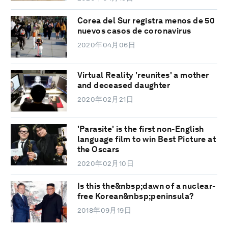
Corea del Sur registra menos de 50
nuevos casos de coronavirus
2020年04月06日
Virtual Reality 'reunites' a mother
and deceased daughter
2020年02月21日
'Parasite' is the first non-English
language film to win Best Picture at
the Oscars
2020年02月10日
Is this the&nbsp;dawn of a nuclear-
free Korean&nbsp;peninsula?
2018年09月19日