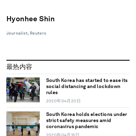
Hyonhee Shin
Journalist, Reuters
最热内容
South Korea has started to ease its
social distancing and lockdown
rules
2020年04月20日
South Korea holds elections under
strict safety measures amid
coronavirus pandemic
2020年04月15日