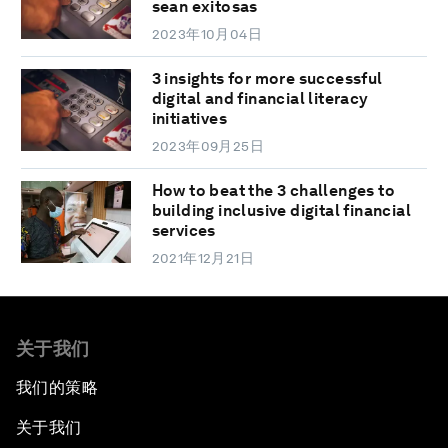
sean exitosas
2023年10月04日
3 insights for more successful
digital and financial literacy
initiatives
2023年09月25日
How to beat the 3 challenges to
building inclusive digital financial
services
2021年12月21日
关于我们
我们的策略
关于我们