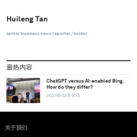
Huileng Tan
senior business news reporter, Insider
最热内容
ChatGPT versus AI-enabled Bing.
How do they differ?
2023年02月10日
关于我们