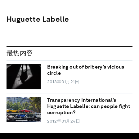
Huguette Labelle
最热内容
Breaking out of bribery’s vicious
circle
2013年01月21日
Transparency International’s
Huguette Labelle: can people fight
corruption?
2012年01月24日