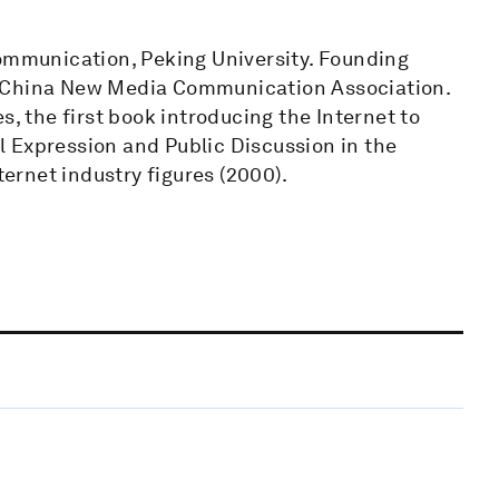
Communication, Peking University. Founding
; China New Media Communication Association.
s, the first book introducing the Internet to
 Expression and Public Discussion in the
ternet industry figures (2000).