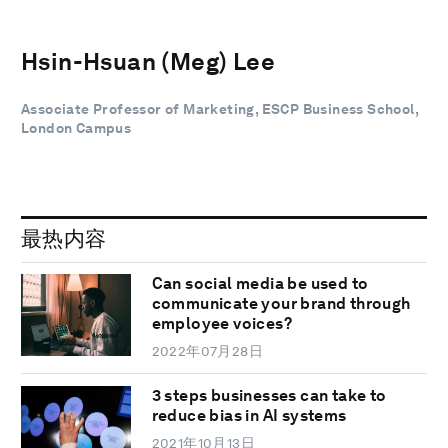
Hsin-Hsuan (Meg) Lee
Associate Professor of Marketing, ESCP Business School,
London Campus
最热内容
Can social media be used to
communicate your brand through
employee voices?
2022年07月28日
3 steps businesses can take to
reduce bias in AI systems
2021年10月13日