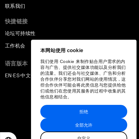
联系我们
快捷链接
论坛可持续性
工作机会
本网站使用 cookie
我们使用 Cookie 来制作贴合用户需求的内
语言版本
容与广告、提供社交媒体功能以及分析我们
的流量。我们还会与社交媒体、广告和分析
EN
ES
中文
日本語
▪
▪
▪
合作伙伴分享您对我们网站的使用情况，这
些合作伙伴可能会将此类信息与您提供给他
们或他们在您使用其服务的过程中收集的其
他信息相结合。
拒绝
隐私政策和服务条款
全部允许
站点地图
自定义