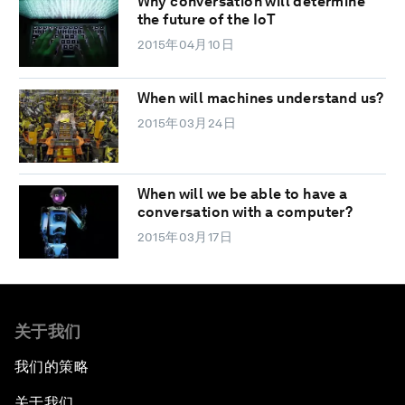
Why conversation will determine
the future of the IoT
2015年04月10日
When will machines understand us?
2015年03月24日
When will we be able to have a
conversation with a computer?
2015年03月17日
关于我们
我们的策略
关于我们