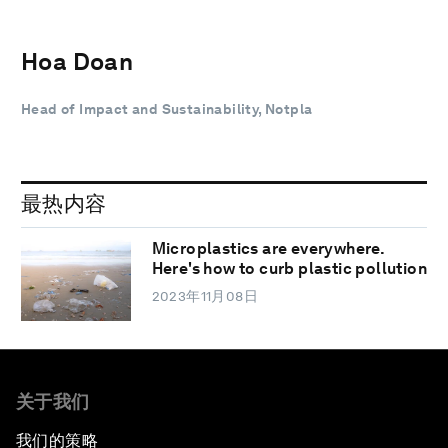
Hoa Doan
Head of Impact and Sustainability, Notpla
最热内容
Microplastics are everywhere.
Here's how to curb plastic pollution
2023年11月08日
关于我们
我们的策略