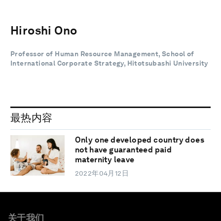
Hiroshi Ono
Professor of Human Resource Management, School of
International Corporate Strategy, Hitotsubashi University
最热内容
Only one developed country does
not have guaranteed paid
maternity leave
2022年04月12日
关于我们