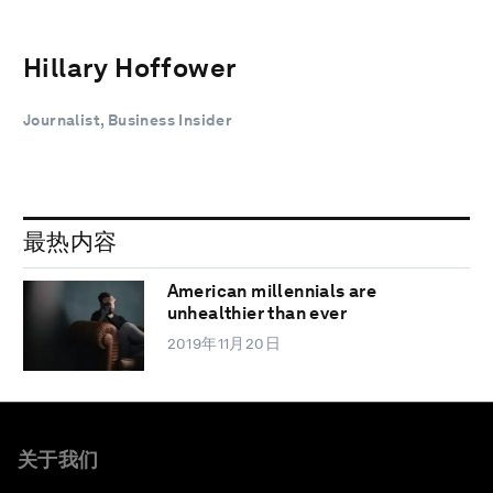
Hillary Hoffower
Journalist, Business Insider
最热内容
American millennials are
unhealthier than ever
2019年11月20日
关于我们