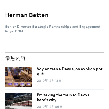
Herman Betten
Senior Director Strategic Partnerships and Engagement,
Royal DSM
最热内容
Voy en tren a Davos, os explico por
qué
2019年12月13日
I’m taking the train to Davos –
here’s why
2019年12月05日