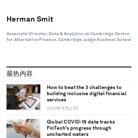
Herman Smit
Associate Director, Data & Analytics at Cambridge Centre
for Alternative Finance, Cambridge Judge Business School
最热内容
How to beat the 3 challenges to
building inclusive digital financial
services
2021年12月21日
Global COVID-19 data tracks
FinTech's progress through
uncharted waters