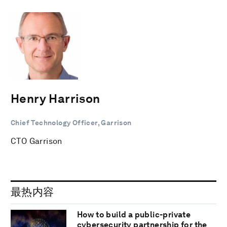
Henry Harrison
Chief Technology Officer, Garrison
CTO Garrison
最热内容
How to build a public-private
cybersecurity partnership for the