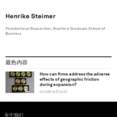
Henrike Steimer
Postdoctoral Researcher, Stanford Graduate School of
Business
最热内容
How can firms address the adverse
effects of geographic friction
during expansion?
2019年10月25日
关于我们