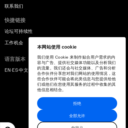
联系我们
快捷链接
论坛可持续性
工作机会
本网站使用 cookie
我们使用 Cookie 来制作贴合用户需求的内
语言版本
容与广告、提供社交媒体功能以及分析我们
的流量。我们还会与社交媒体、广告和分析
EN
ES
中文
日本語
▪
▪
▪
合作伙伴分享您对我们网站的使用情况，这
些合作伙伴可能会将此类信息与您提供给他
们或他们在您使用其服务的过程中收集的其
他信息相结合。
拒绝
隐私政策和服务条款
全部允许
站点地图
自定义