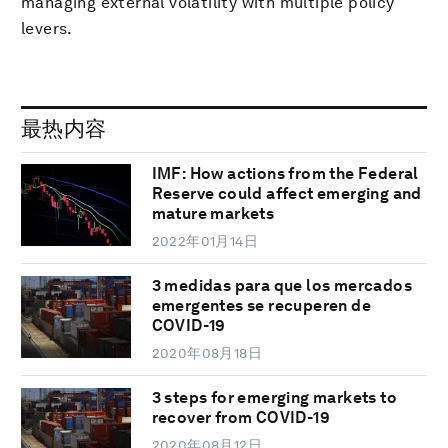
managing external volatility with multiple policy
levers.
最热内容
IMF: How actions from the Federal
Reserve could affect emerging and
mature markets
2022年01月14日
3 medidas para que los mercados
emergentes se recuperen de
COVID-19
2020年08月18日
3 steps for emerging markets to
recover from COVID-19
2020年08月12日