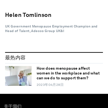
Helen Tomlinson
UK Government Menopause Employment Champion and
Head of Talent, Adecco Group UK&I
最热内容
How does menopause affect
women in the workplace and what
can we do to support them?
2023年04月28日
关于我们