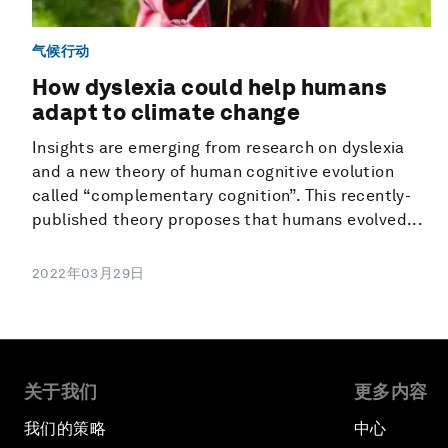
气候行动
How dyslexia could help humans
adapt to climate change
Insights are emerging from research on dyslexia
and a new theory of human cognitive evolution
called “complementary cognition”. This recently-
published theory proposes that humans evolved...
2022年03月29日
关于我们
更多内容
我们的策略
中心