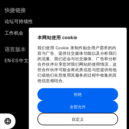
快捷链接
论坛可持续性
工作机会
本网站使用 cookie
我们使用 Cookie 来制作贴合用户需求的内
语言版本
容与广告、提供社交媒体功能以及分析我们
的流量。我们还会与社交媒体、广告和分析
EN
ES
中文
日本語
▪
▪
▪
合作伙伴分享您对我们网站的使用情况，这
些合作伙伴可能会将此类信息与您提供给他
们或他们在您使用其服务的过程中收集的其
他信息相结合。
拒绝
隐私政策和服务条款
全部允许
站点地图
自定义
©
2026
世界经济论坛
EN
ES
中文
日本語