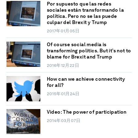
Por supuesto que las redes
sociales están transformando la
política. Pero no se las puede
culpar del Brexit y Trump
2017年01月05日
Of course social media is
transforming politics. But it’s not to
blame for Brexit and Trump
2016年12月22日
How can we achieve connectivity
for all?
2015年01月24日
Video: The power of participation
2014年03月07日