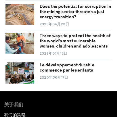
Does the potential for corruption in
the mining sector threaten a just
energy transition?
2023年04月20日
Three ways to protect the health of
the world's most vulnerable
women, children and adolescents
2023年01月16日
Le développement durable
commence par les enfants
2020年06月17日
关于我们
我们的策略