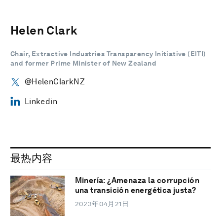
Helen Clark
Chair, Extractive Industries Transparency Initiative (EITI)
and former Prime Minister of New Zealand
@HelenClarkNZ
Linkedin
最热内容
Minería: ¿Amenaza la corrupción
una transición energética justa?
2023年04月21日