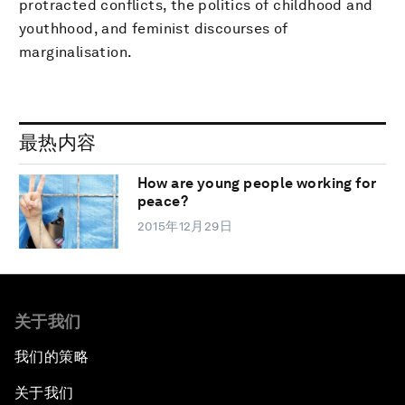
protracted conflicts, the politics of childhood and
youthhood, and feminist discourses of
marginalisation.
最热内容
How are young people working for
peace?
2015年12月29日
关于我们
我们的策略
关于我们