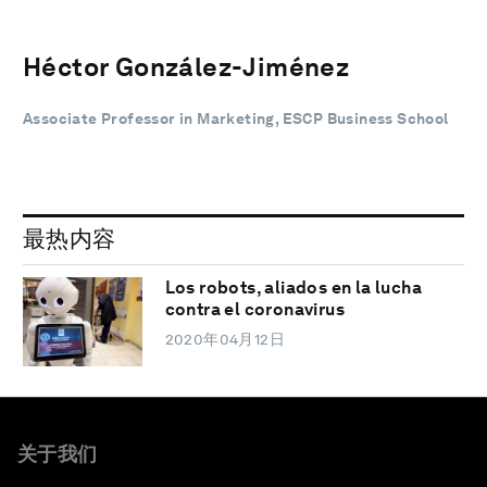
Héctor González-Jiménez
Associate Professor in Marketing, ESCP Business School
最热内容
Los robots, aliados en la lucha
contra el coronavirus
2020年04月12日
关于我们