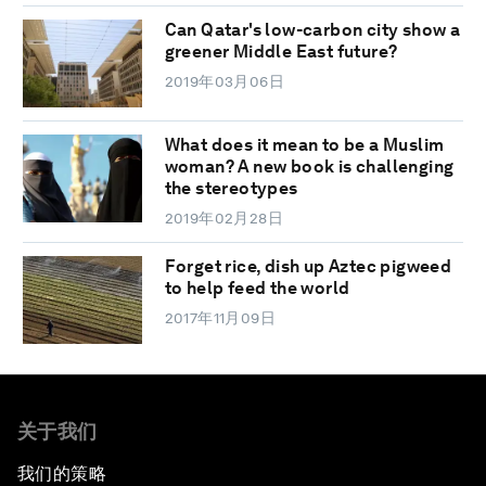
Can Qatar's low-carbon city show a
greener Middle East future?
2019年03月06日
What does it mean to be a Muslim
woman? A new book is challenging
the stereotypes
2019年02月28日
Forget rice, dish up Aztec pigweed
to help feed the world
2017年11月09日
关于我们
我们的策略