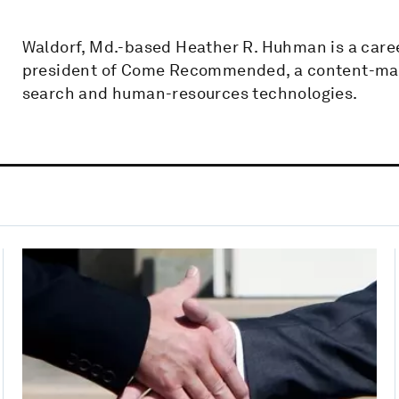
Waldorf, Md.-based Heather R. Huhman is a care
president of Come Recommended, a content-mark
search and human-resources technologies.