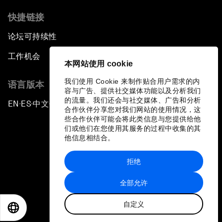
快捷链接
论坛可持续性
工作机会
本网站使用 cookie
我们使用 Cookie 来制作贴合用户需求的内
语言版本
容与广告、提供社交媒体功能以及分析我们
的流量。我们还会与社交媒体、广告和分析
EN
ES
中文
日本語
▪
▪
▪
合作伙伴分享您对我们网站的使用情况，这
些合作伙伴可能会将此类信息与您提供给他
们或他们在您使用其服务的过程中收集的其
他信息相结合。
拒绝
隐私政策和服务条款
全部允许
站点地图
自定义
©
2026
世界经济论坛
EN
ES
中文
日本語