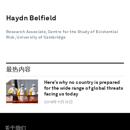
Haydn Belfield
Research Associate, Centre for the Study of Existential
Risk, University of Cambridge
最热内容
Here's why no country is prepared
for the wide range of global threats
facing us today
2019年11月13日
关于我们