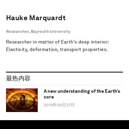
Hauke Marquardt
Researcher, Bayreuth University
Researcher in matter of Earth's deep interior:
Elasticity, deformation, transport properties.
最热内容
A new understanding of the Earth’s
core
2015年03月27日