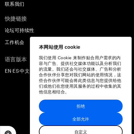
联系我们
快捷链接
论坛可持续性
工作机会
本网站使用 cookie
我们使用 Cookie 来制作贴合用户需求的内
语言版本
容与广告、提供社交媒体功能以及分析我们
的流量。我们还会与社交媒体、广告和分析
EN
ES
中文
日本語
▪
▪
▪
合作伙伴分享您对我们网站的使用情况，这
些合作伙伴可能会将此类信息与您提供给他
们或他们在您使用其服务的过程中收集的其
他信息相结合。
拒绝
隐私政策和服务条款
全部允许
站点地图
自定义
©
2026
世界经济论坛