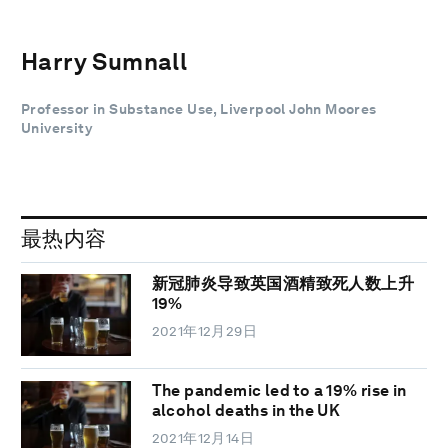
Harry Sumnall
Professor in Substance Use, Liverpool John Moores
University
最热内容
新冠肺炎导致英国酒精致死人数上升
19%
2021年12月29日
The pandemic led to a 19% rise in
alcohol deaths in the UK
2021年12月14日