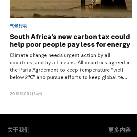
气候行动
South Africa’s new carbon tax could
help poor people pay less for energy
Climate change needs urgent action by all
countries, and by all means. All countries agreed in
the Paris Agreement to keep temperature “well
below 2℃” and pursue efforts to keep global te...
2019年06月14日
关于我们
更多内容